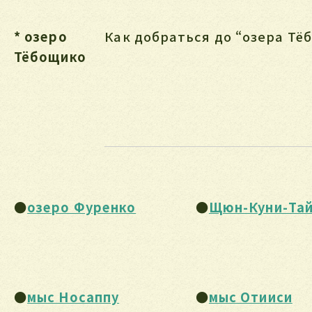
* озеро
Как добраться до “озера Тё
Тёбощико
●
озеро Фуренко
●
Щюн-Куни-Та
●
мыс Носаппу
●
мыс Отииси