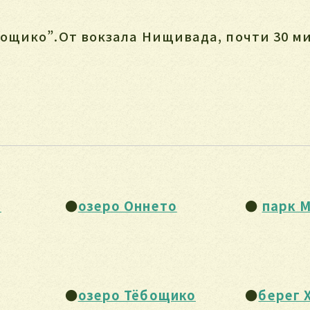
бощико”.От вокзала Нищивада, почти 30 м
й
●
озеро Оннето
●
парк 
●
озеро Тёбощико
●
берег 