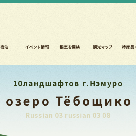
宿泊
イベント情報
根室を探検
観光マップ
特産品
10ландшафтов г.Нэмуро
озеро Тёбощико
Russian 03 russian 03 08