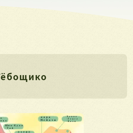
Тёбощико