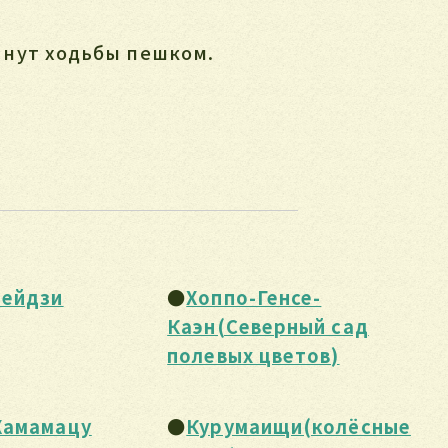
инут ходьбы пешком.
Мейдзи
●
Хоппо-Генсе-
Каэн(Северный сад
полевых цветов)
Хамамацу
●
Курумаищи(колёсные