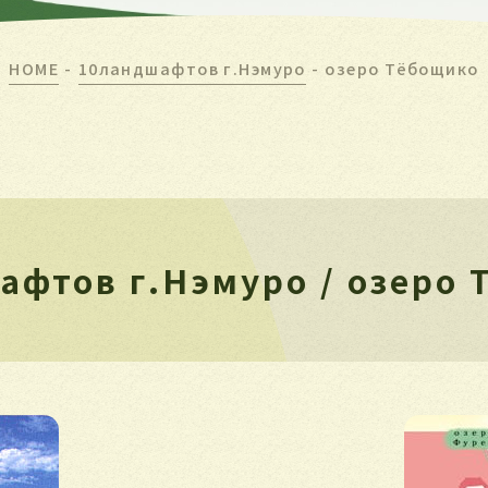
HOME
-
10ландшафтов г.Нэмуро
-
озеро Тёбощико
афтов г.Нэмуро / озеро 