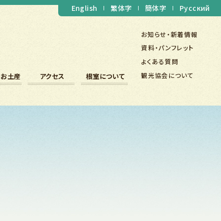
English
繁体字
簡体字
Русский
お知らせ・新着情報
資料・パンフレット
よくある質問
観光協会について
・お土産
アクセス
根室について