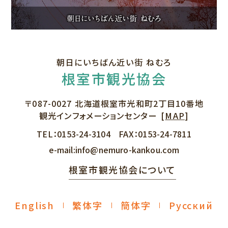
朝日にいちばん近い街 ねむろ
根室市観光協会
〒087-0027
北海道根室市光和町2丁目10番地
観光インフォメーションセンター
[
MAP
]
TEL：
0153-24-3104
FAX：
0153-24-7811
e-mail:
info@nemuro-kankou.com
根室市観光協会について
English
繁体字
簡体字
Русский