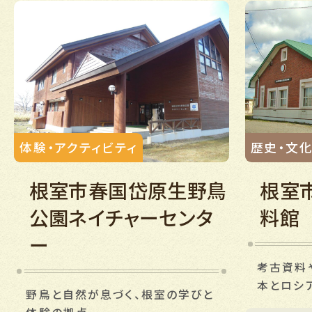
体験・アクティビティ
歴史・文
根室市春国岱原生野鳥
根室
公園ネイチャーセンタ
料館
ー
考古資料
本とロシ
野鳥と自然が息づく、根室の学びと
展示