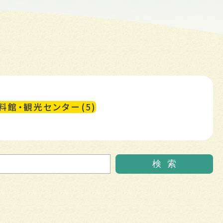
料館・観光センター(5)
検
索