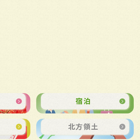
事
宿泊
ー
北方領土