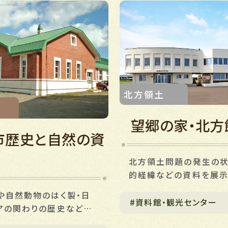
北方領土
化
望郷の家・北方
市歴史と自然の資
北方領土問題の発生の
的経緯などの資料を展
や自然動物のはく製・日
#資料館・観光センター
アの関わりの歴史などを