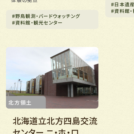
体験の拠点
#日本遺
#資料館
#野鳥観測・バードウォッチング
#資料館・観光センター
北方領土
北海道立北方四島交流
センター ニ・ホ・ロ