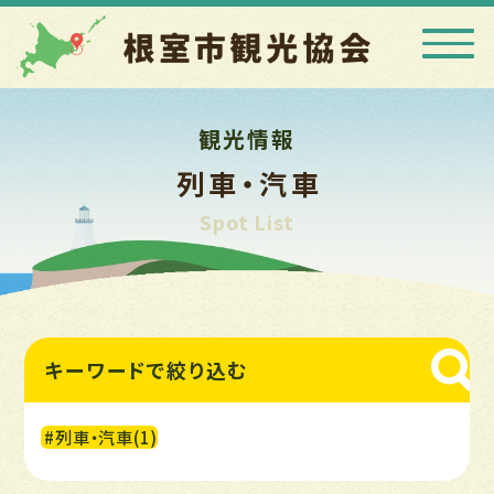
観光情報
列車・汽車
Spot List
キーワードで
絞り込む
#列車・汽車(1)