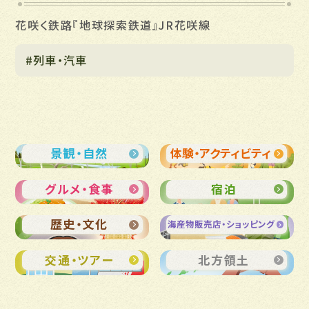
花咲く鉄路『地球探索鉄道』JR花咲線
#列車・汽車
景観・自然
体験・アクティビティ
グルメ・食事
宿泊
歴史・文化
海産物販売店・ショッピング
交通・ツアー
北方領土