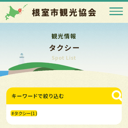
観光情報
タクシー
Spot List
キーワードで
絞り込む
#タクシー(1)