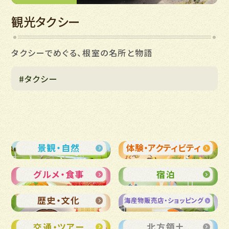
観光タクシー
タクシーでめぐる、根室の名所と物語
#タクシー
景観・自然
体験・アクティビティ
グルメ・食事
宿泊
歴史・文化
海産物販売店・ショッピング
交通・ツアー
北方領土