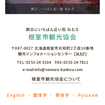
朝日にいちばん近い街 ねむろ
根室市観光協会
〒087-0027
北海道根室市光和町2丁目10番地
観光インフォメーションセンター
[
MAP
]
TEL：
0153-24-3104
FAX：
0153-24-7811
e-mail:
info@nemuro-kankou.com
根室市観光協会について
English
繁体字
簡体字
Русский