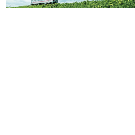
朝日にいちばん近い街 ねむろ
根室市観光協会
〒087-0027
北海道根室市光和町2丁目10番
地
観光インフォメーションセンター
[
MAP
]
TEL：
0153-24-3104
FAX：
0153-24-7811
e-mail:
info@nemuro-kankou.com
根室市観光協会について
海
English
繁体字
簡体字
Русский