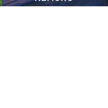
観光情報
イベント情報
根室を
根室観
景観・自然
イベント情報一覧
体験・アクティビティ
年間スケジュール
特産品
グルメ・食事
根室市
宿泊
根室に
歴史・文化
『根っこ
産物販売店・ショッピング
根室市